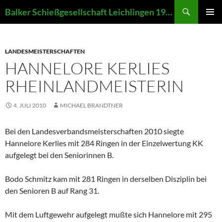
Zum
Suchen
Balker Schießgesellschaft Leichlingen 1907 e.V.
Inhalt
PRIMÄR
springen
MENÜ
LANDESMEISTERSCHAFTEN
HANNELORE KERLIES
RHEINLANDMEISTERIN
4. JULI 2010
MICHAEL BRANDTNER
Bei den Landesverbandsmeisterschaften 2010 siegte
Hannelore Kerlies mit 284 Ringen in der Einzelwertung KK
aufgelegt bei den Seniorinnen B.
Bodo Schmitz kam mit 281 Ringen in derselben Disziplin bei
den Senioren B auf Rang 31.
Mit dem Luftgewehr aufgelegt mußte sich Hannelore mit 295