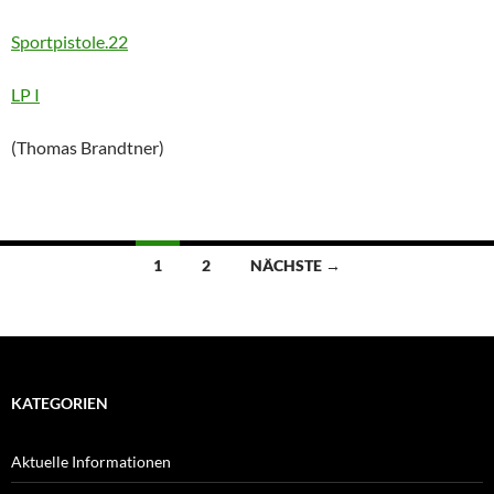
Sportpistole.22
LP I
(Thomas Brandtner)
Beitragsnavigation
1
2
NÄCHSTE →
KATEGORIEN
Aktuelle Informationen