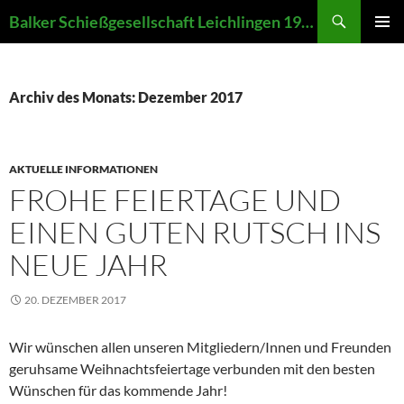
Zum
Suchen
Balker Schießgesellschaft Leichlingen 1907 e.V.
Inhalt
PRIMÄR
springen
MENÜ
Archiv des Monats: Dezember 2017
AKTUELLE INFORMATIONEN
FROHE FEIERTAGE UND
EINEN GUTEN RUTSCH INS
NEUE JAHR
20. DEZEMBER 2017
Wir wünschen allen unseren Mitgliedern/Innen und Freunden
geruhsame Weihnachtsfeiertage verbunden mit den besten
Wünschen für das kommende Jahr!