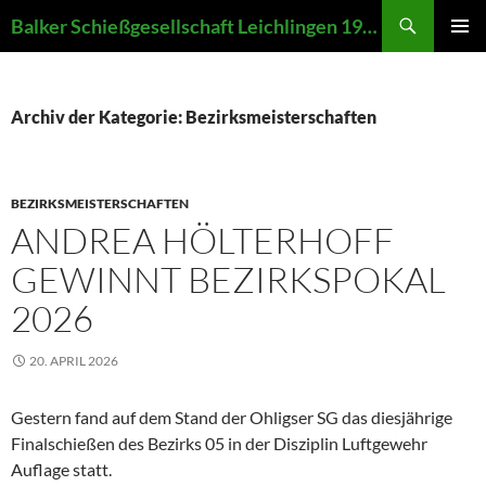
Zum
Suchen
Balker Schießgesellschaft Leichlingen 1907 e.V.
Inhalt
PRIMÄR
springen
MENÜ
Archiv der Kategorie: Bezirksmeisterschaften
BEZIRKSMEISTERSCHAFTEN
ANDREA HÖLTERHOFF
GEWINNT BEZIRKSPOKAL
2026
20. APRIL 2026
Gestern fand auf dem Stand der Ohligser SG das diesjährige
Finalschießen des Bezirks 05 in der Disziplin Luftgewehr
Auflage statt.