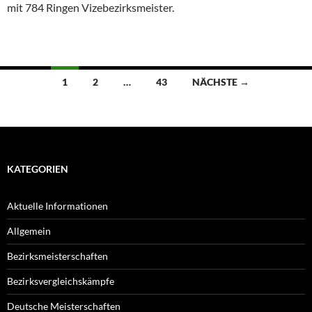
mit 784 Ringen Vizebezirksmeister.
Beitragsnavigation
1
2
…
43
NÄCHSTE →
KATEGORIEN
Aktuelle Informationen
Allgemein
Bezirksmeisterschaften
Bezirksvergleichskämpfe
Deutsche Meisterschaften