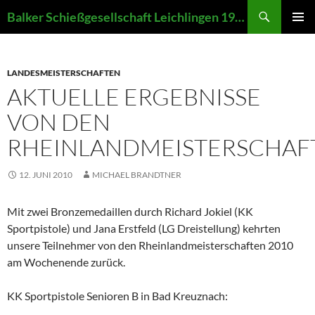
Zum
Suchen
Balker Schießgesellschaft Leichlingen 1907 e.V.
Inhalt
PRIMÄR
springen
MENÜ
LANDESMEISTERSCHAFTEN
AKTUELLE ERGEBNISSE
VON DEN
RHEINLANDMEISTERSCHAF
12. JUNI 2010
MICHAEL BRANDTNER
Mit zwei Bronzemedaillen durch Richard Jokiel (KK
Sportpistole) und Jana Erstfeld (LG Dreistellung) kehrten
unsere Teilnehmer von den Rheinlandmeisterschaften 2010
am Wochenende zurück.
KK Sportpistole Senioren B in Bad Kreuznach: