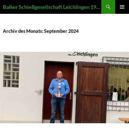
Zum
Suchen
Balker Schießgesellschaft Leichlingen 1907 e.V.
Inhalt
PRIMÄR
springen
MENÜ
Archiv des Monats: September 2024