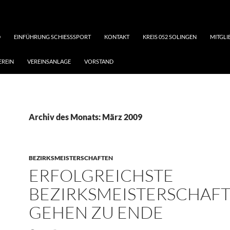
D
EINFÜHRUNG SCHIESSSPORT
KONTAKT
KREIS 052 SOLINGEN
MITGL
EREIN
VEREINSANLAGE
VORSTAND
Archiv des Monats: März 2009
BEZIRKSMEISTERSCHAFTEN
ERFOLGREICHSTE
BEZIRKSMEISTERSCHAF
GEHEN ZU ENDE