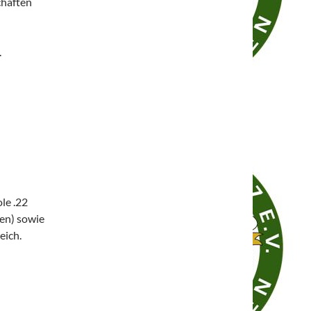
chaften
.
le .22
gen) sowie
eich.