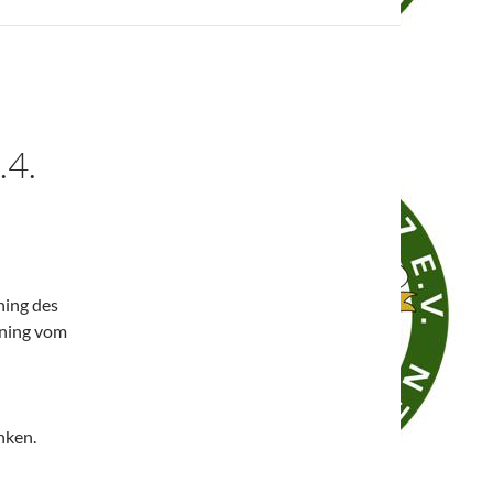
4.
ning des
ining vom
nken.