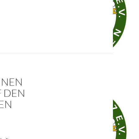
NNEN
F DEN
EN