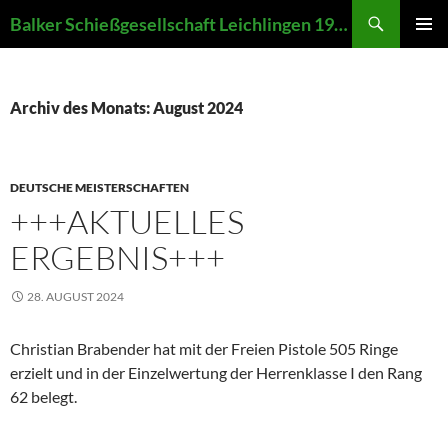
Zum
Suchen
Balker Schießgesellschaft Leichlingen 1907 e.V.
Inhalt
PRIMÄR
springen
MENÜ
Archiv des Monats: August 2024
DEUTSCHE MEISTERSCHAFTEN
+++AKTUELLES
ERGEBNIS+++
28. AUGUST 2024
Christian Brabender hat mit der Freien Pistole 505 Ringe
erzielt und in der Einzelwertung der Herrenklasse I den Rang
62 belegt.