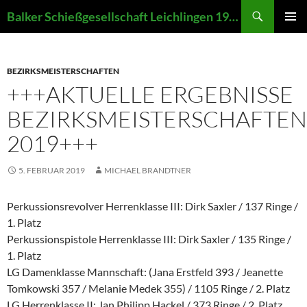
Zum
Suchen
Balker Schießgesellschaft Leichlingen 1907 e.V.
Inhalt
PRIMÄR
springen
MENÜ
BEZIRKSMEISTERSCHAFTEN
+++AKTUELLE ERGEBNISSE
BEZIRKSMEISTERSCHAFTEN
2019+++
5. FEBRUAR 2019
MICHAEL BRANDTNER
Perkussionsrevolver Herrenklasse III: Dirk Saxler / 137 Ringe /
1. Platz
Perkussionspistole Herrenklasse III: Dirk Saxler / 135 Ringe /
1. Platz
LG Damenklasse Mannschaft: (Jana Erstfeld 393 / Jeanette
Tomkowski 357 / Melanie Medek 355) / 1105 Ringe / 2. Platz
LG Herrenklasse II: Jan Philipp Hackel / 373 Ringe / 2. Platz