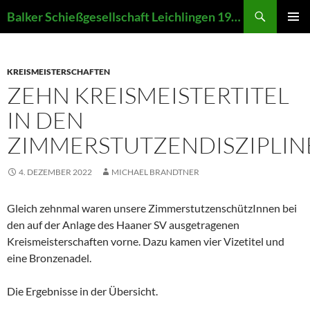
Zum
Suchen
Balker Schießgesellschaft Leichlingen 1907 e.V.
Inhalt
PRIMÄR
springen
MENÜ
KREISMEISTERSCHAFTEN
ZEHN KREISMEISTERTITEL
IN DEN
ZIMMERSTUTZENDISZIPLIN
4. DEZEMBER 2022
MICHAEL BRANDTNER
Gleich zehnmal waren unsere ZimmerstutzenschützInnen bei
den auf der Anlage des Haaner SV ausgetragenen
Kreismeisterschaften vorne. Dazu kamen vier Vizetitel und
eine Bronzenadel.
Die Ergebnisse in der Übersicht.