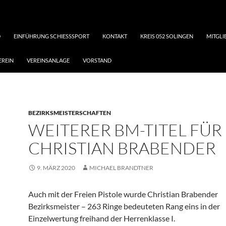
D
EINFÜHRUNG SCHIESSSPORT
KONTAKT
KREIS 052 SOLINGEN
MITGL
EREIN
VEREINSANLAGE
VORSTAND
BEZIRKSMEISTERSCHAFTEN
WEITERER BM-TITEL FÜR
CHRISTIAN BRABENDER
9. MÄRZ 2020
MICHAEL BRANDTNER
Auch mit der Freien Pistole wurde Christian Brabender
Bezirksmeister – 263 Ringe bedeuteten Rang eins in der
Einzelwertung freihand der Herrenklasse I.