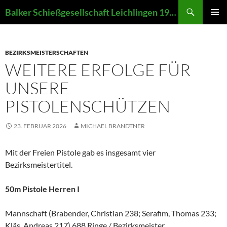
Zum
Suchen
Balker Schießgesellschaft Leichlingen 1907 e.V.
Inhalt
PRIMÄR
springen
MENÜ
BEZIRKSMEISTERSCHAFTEN
WEITERE ERFOLGE FÜR
UNSERE
PISTOLENSCHÜTZEN
23. FEBRUAR 2026
MICHAEL BRANDTNER
Mit der Freien Pistole gab es insgesamt vier
Bezirksmeistertitel.
50m Pistole Herren I
Mannschaft (Brabender, Christian 238; Serafim, Thomas 233;
Kläs, Andreas 217) 688 Ringe / Bezirksmeister