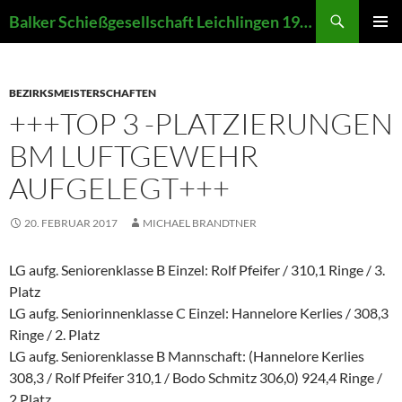
Zum
Suchen
Balker Schießgesellschaft Leichlingen 1907 e.V.
Inhalt
PRIMÄR
springen
MENÜ
BEZIRKSMEISTERSCHAFTEN
+++TOP 3 -PLATZIERUNGEN
BM LUFTGEWEHR
AUFGELEGT+++
20. FEBRUAR 2017
MICHAEL BRANDTNER
LG aufg. Seniorenklasse B Einzel: Rolf Pfeifer / 310,1 Ringe / 3.
Platz
LG aufg. Seniorinnenklasse C Einzel: Hannelore Kerlies / 308,3
Ringe / 2. Platz
LG aufg. Seniorenklasse B Mannschaft: (Hannelore Kerlies
308,3 / Rolf Pfeifer 310,1 / Bodo Schmitz 306,0) 924,4 Ringe /
2.Platz