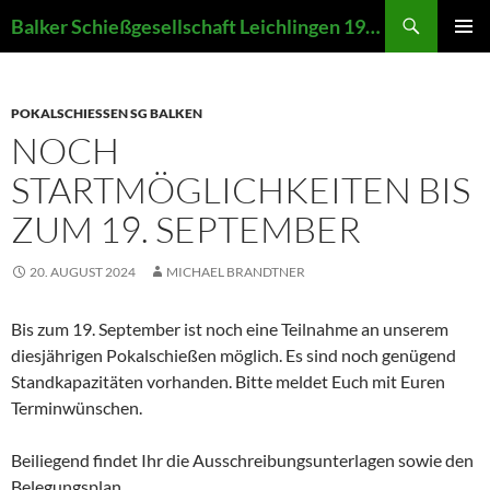
Zum
Suchen
Balker Schießgesellschaft Leichlingen 1907 e.V.
Inhalt
PRIMÄR
springen
MENÜ
POKALSCHIESSEN SG BALKEN
NOCH
STARTMÖGLICHKEITEN BIS
ZUM 19. SEPTEMBER
20. AUGUST 2024
MICHAEL BRANDTNER
Bis zum 19. September ist noch eine Teilnahme an unserem
diesjährigen Pokalschießen möglich. Es sind noch genügend
Standkapazitäten vorhanden. Bitte meldet Euch mit Euren
Terminwünschen.
Beiliegend findet Ihr die Ausschreibungsunterlagen sowie den
Belegungsplan.