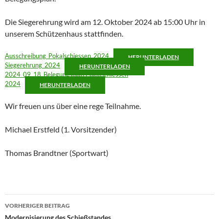
Die Siegerehrung wird am 12. Oktober 2024 ab 15:00 Uhr in
unserem Schützenhaus stattfinden.
Ausschreibung_Pokalschiessen_2024
HERUNTERLADEN
Siegerehrung_2024
HERUNTERLADEN
2024_09_18_Belegungsplan Pokalschiessen
2024
HERUNTERLADEN
Wir freuen uns über eine rege Teilnahme.
Michael Erstfeld (1. Vorsitzender)
Thomas Brandtner (Sportwart)
Beitragsnavigation
VORHERIGER BEITRAG
Modernisierung des Schießstandes