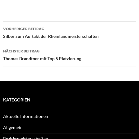
Beitragsnavigation
VORHERIGER BEITRAG
Silber zum Auftakt der Rheinlandmeisterschaften
NÄCHSTER BEITRAG
Thomas Brandtner mit Top 5 Platzierung
KATEGORIEN
Aktuelle Informationen
Allgemein
Bezirksmeisterschaften