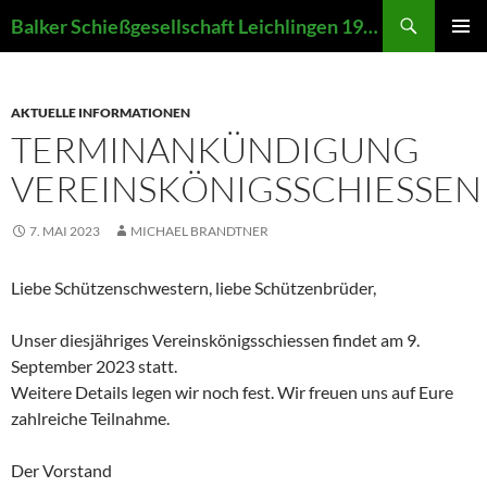
Zum
Suchen
Balker Schießgesellschaft Leichlingen 1907 e.V.
Inhalt
PRIMÄR
springen
MENÜ
AKTUELLE INFORMATIONEN
TERMINANKÜNDIGUNG
VEREINSKÖNIGSSCHIESSEN
7. MAI 2023
MICHAEL BRANDTNER
Liebe Schützenschwestern, liebe Schützenbrüder,
Unser diesjähriges Vereinskönigsschiessen findet am 9.
September 2023 statt.
Weitere Details legen wir noch fest. Wir freuen uns auf Eure
zahlreiche Teilnahme.
Der Vorstand