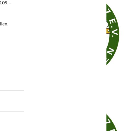
.09. –
len.