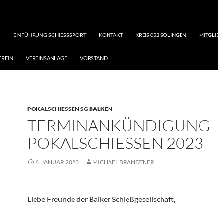
D
EINFÜHRUNG SCHIESSSPORT
KONTAKT
KREIS 052 SOLINGEN
MITGL
EREIN
VEREINSANLAGE
VORSTAND
POKALSCHIESSEN SG BALKEN
TERMINANKÜNDIGUNG
POKALSCHIESSEN 2023
6. JANUAR 2023
MICHAEL BRANDTNER
Liebe Freunde der Balker Schießgesellschaft,