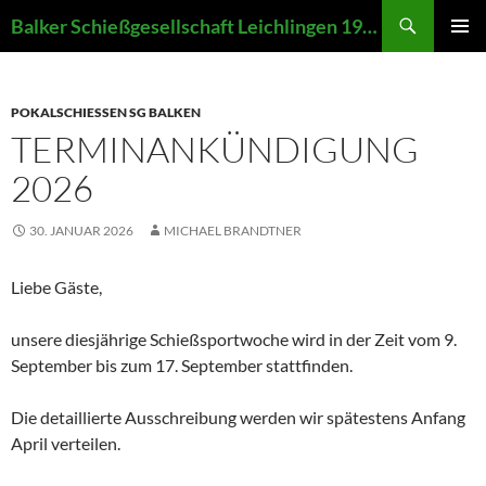
Zum
Suchen
Balker Schießgesellschaft Leichlingen 1907 e.V.
Inhalt
PRIMÄR
springen
MENÜ
POKALSCHIESSEN SG BALKEN
TERMINANKÜNDIGUNG
2026
30. JANUAR 2026
MICHAEL BRANDTNER
Liebe Gäste,
unsere diesjährige Schießsportwoche wird in der Zeit vom 9.
September bis zum 17. September stattfinden.
Die detaillierte Ausschreibung werden wir spätestens Anfang
April verteilen.