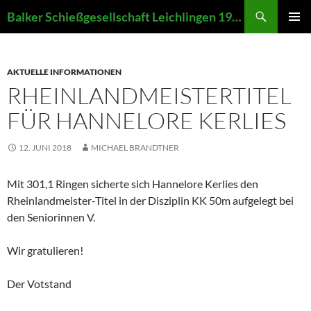
Zum
Suchen
Balker Schießgesellschaft Leichlingen 1907 e.V.
Inhalt
PRIMÄR
springen
MENÜ
AKTUELLE INFORMATIONEN
RHEINLANDMEISTERTITEL
FÜR HANNELORE KERLIES
12. JUNI 2018
MICHAEL BRANDTNER
Mit 301,1 Ringen sicherte sich Hannelore Kerlies den
Rheinlandmeister-Titel in der Disziplin KK 50m aufgelegt bei
den Seniorinnen V.
Wir gratulieren!
Der Votstand