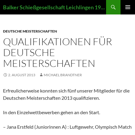
Zum
Suchen
Balker Schießgesellschaft Leichlingen 1907 e.V.
Inhalt
PRIMÄR
springen
MENÜ
DEUTSCHE MEISTERSCHAFTEN
QUALIFIKATIONEN FÜR
DEUTSCHE
MEISTERSCHAFTEN
2. AUGUST 2013
MICHAEL BRANDTNER
Erfreulicherweise konnten sich fünf unserer Mitglieder für die
Deutschen Meisterschaften 2013 qualifizieren.
In den Einzelwettbewerben gehen an den Start.
– Jana Erstfeld (Juniorinnen A) : Luftgewehr, Olympisch Match