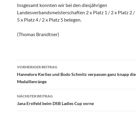
Insgesamt konnten wir bei den diesjährigen
Landesverbandsmeisterschaften 2 x Platz 1 / 2 x Platz 2 / 2
5 x Platz 4 / 2 x Platz 5 belegen.
(Thomas Brandtner)
Beitragsnavigation
VORHERIGER BEITRAG
Hannelore Kerlies und Bodo Schmitz verpassen ganz knapp die
Medaillenränge
NÄCHSTER BEITRAG
Jana Erstfeld beim DSB Ladies Cup vorne