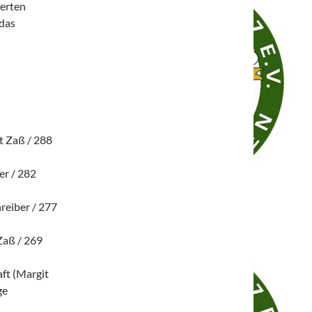
ierten
 das
t Zaß / 288
er / 282
reiber / 277
Zaß / 269
ft (Margit
ge