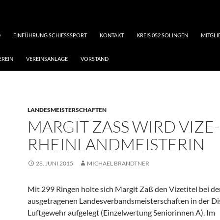
D
EINFÜHRUNG SCHIESSSPORT
KONTAKT
KREIS 052 SOLINGEN
MITGL
EREIN
VEREINSANLAGE
VORSTAND
LANDESMEISTERSCHAFTEN
MARGIT ZASS WIRD VIZE-R
HEINLANDMEISTERIN
28. JUNI 2015
MICHAEL BRANDTNER
Mit 299 Ringen holte sich Margit Zaß den Vizetitel bei de
ausgetragenen Landesverbandsmeisterschaften in der Dis
Luftgewehr aufgelegt (Einzelwertung Seniorinnen A). Im