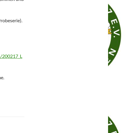
robeserie).
s/200217_L
me.