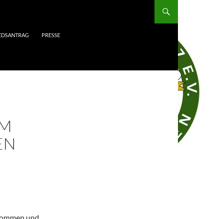
IEDSANTRAG
PRESSE
IM
EN
enommen und