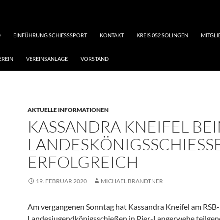
D
EINFÜHRUNG SCHIESSSPORT
KONTAKT
KREIS 052 SOLINGEN
MITGL
EREIN
VEREINSANLAGE
VORSTAND
AKTUELLE INFORMATIONEN
KASSANDRA KNEIFEL BE
LANDESKÖNIGSSCHIESS
ERFOLGREICH
19. FEBRUAR 2020
MICHAEL BRANDTNER
Am vergangenen Sonntag hat Kassandra Kneifel am RSB-
Landesjugendkönigsschießen in Pier-Langerwehe teilg