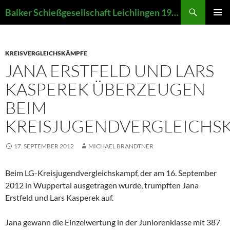
Zum
Suchen
Balker Schießgesellschaft Leichlingen 1907 e.V.
Inhalt
PRIMÄR
springen
MENÜ
KREISVERGLEICHSKÄMPFE
JANA ERSTFELD UND LARS
KASPEREK ÜBERZEUGEN
BEIM
KREISJUGENDVERGLEICHS
17. SEPTEMBER 2012
MICHAEL BRANDTNER
Beim LG-Kreisjugendvergleichskampf, der am 16. September
2012 in Wuppertal ausgetragen wurde, trumpften Jana
Erstfeld und Lars Kasperek auf.
Jana gewann die Einzelwertung in der Juniorenklasse mit 387