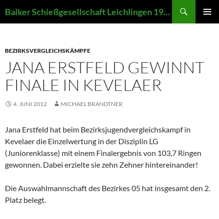
Zum
Suchen
Balker Schießgesellschaft Leichlingen 1907 e.V.
Inhalt
PRIMÄR
springen
MENÜ
BEZIRKSVERGLEICHSKÄMPFE
JANA ERSTFELD GEWINNT
FINALE IN KEVELAER
4. JUNI 2012
MICHAEL BRANDTNER
Jana Erstfeld hat beim Bezirksjugendvergleichskampf in
Kevelaer die Einzelwertung in der Disziplin LG
(Juniorenklasse) mit einem Finalergebnis von 103,7 Ringen
gewonnen. Dabei erzielte sie zehn Zehner hintereinander!
Die Auswahlmannschaft des Bezirkes 05 hat insgesamt den 2.
Platz belegt.