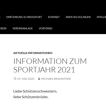
D
EINFÜHRUNG SCHIESSSPORT
KONTAKT
KREIS 052 SOLINGEN
MITGL
EREIN
VEREINSANLAGE
VORSTAND
AKTUELLE INFORMATIONEN
INFORMATION ZUM
SPORTJAHR 2021
29. MAI 2020
MICHAEL BRANDTNER
Liebe Schützenschwestern,
liebe Schützenbrüder,