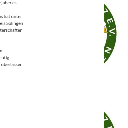
, aber es
r
s hat unter
eis Solingen
sterschaften
nt
entig
u überlassen