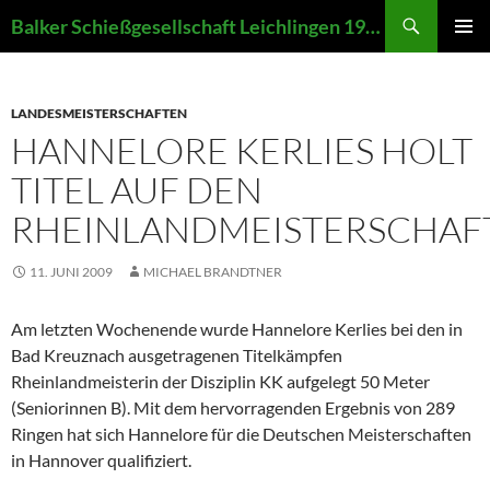
Zum
Suchen
Balker Schießgesellschaft Leichlingen 1907 e.V.
Inhalt
PRIMÄR
springen
MENÜ
LANDESMEISTERSCHAFTEN
HANNELORE KERLIES HOLT
TITEL AUF DEN
RHEINLANDMEISTERSCHAF
11. JUNI 2009
MICHAEL BRANDTNER
Am letzten Wochenende wurde Hannelore Kerlies bei den in
Bad Kreuznach ausgetragenen Titelkämpfen
Rheinlandmeisterin der Disziplin KK aufgelegt 50 Meter
(Seniorinnen B). Mit dem hervorragenden Ergebnis von 289
Ringen hat sich Hannelore für die Deutschen Meisterschaften
in Hannover qualifiziert.