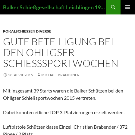
Zum
Suchen
Balker Schießgesellschaft Leichlingen 1907 e.V.
Inhalt
PRIMÄR
springen
MENÜ
POKALSCHIESSEN DIVERSE
GUTE BETEILIGUNG BEI
DEN OHLIGSER
SCHIESSSPORTWOCHEN
28. APRIL 2015
MICHAEL BRANDTNER
Mit insgesamt 39 Starts waren die Balker Schützen bei den
Ohligser Schießsportwochen 2015 vertreten.
Dabei konnten etliche TOP 3-Platzierungen erzielt werden.
Luftpistole Schützenklasse Einzel: Christian Brabender / 372
Ringe / 2.Platz