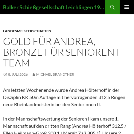
Zum
Suchen
Balker Schießgesellschaft Leichlingen 1907 e.V.
Inhalt
PRIMÄR
springen
MENÜ
LANDESMEISTERSCHAFTEN
GOLD FÜR ANDREA,
BRONZE FÜR SENIOREN I
TEAM
8. JULI 2026
MICHAEL BRANDTNER
Am letzten Wochenende wurde Andrea Hölterhoff in der
Disziplin KK 50m Auflage mit hervorragenden 312,5 Ringen
neue Rheinlandmeisterin bei den Seniorinnen II.
In der Mannschaftswertung der Senioren I kam unsere 1.
Mannschaft auf den dritten Rang (Andrea Hölterhoff 312,5 /
Ellen Heilmann-Groß 308,1 / Margit Zaß 305,1). Unsere 2.