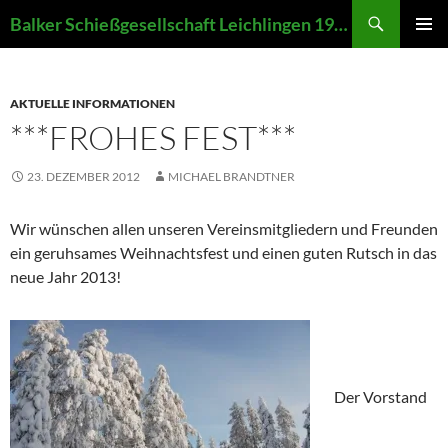
Zum
Suchen
Balker Schießgesellschaft Leichlingen 1907 e.V.
Inhalt
PRIMÄR
springen
MENÜ
AKTUELLE INFORMATIONEN
***FROHES FEST***
23. DEZEMBER 2012
MICHAEL BRANDTNER
Wir wünschen allen unseren Vereinsmitgliedern und Freunden
ein geruhsames Weihnachtsfest und einen guten Rutsch in das
neue Jahr 2013!
Der Vorstand