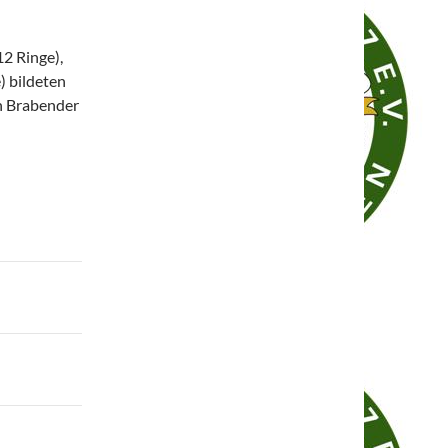
2 Ringe),
) bildeten
an Brabender