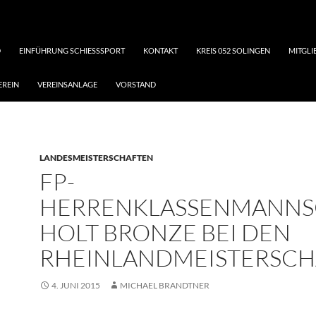
D
EINFÜHRUNG SCHIESSSPORT
KONTAKT
KREIS 052 SOLINGEN
MITGL
EREIN
VEREINSANLAGE
VORSTAND
LANDESMEISTERSCHAFTEN
FP-
HERRENKLASSENMANNS
HOLT BRONZE BEI DEN
RHEINLANDMEISTERSCH
4. JUNI 2015
MICHAEL BRANDTNER