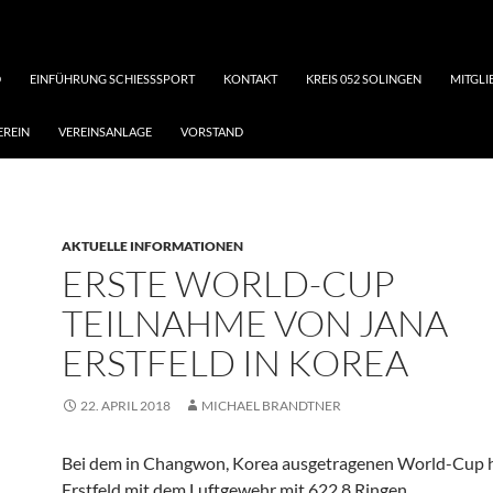
D
EINFÜHRUNG SCHIESSSPORT
KONTAKT
KREIS 052 SOLINGEN
MITGL
EREIN
VEREINSANLAGE
VORSTAND
AKTUELLE INFORMATIONEN
ERSTE WORLD-CUP
TEILNAHME VON JANA
ERSTFELD IN KOREA
22. APRIL 2018
MICHAEL BRANDTNER
Bei dem in Changwon, Korea ausgetragenen World-Cup 
Erstfeld mit dem Luftgewehr mit 622,8 Ringen