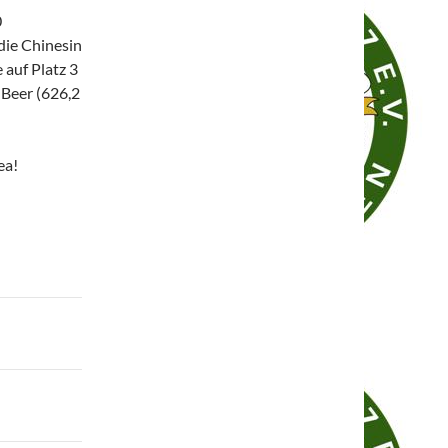
0
die Chinesin
auf Platz 3
 Beer (626,2
ea!