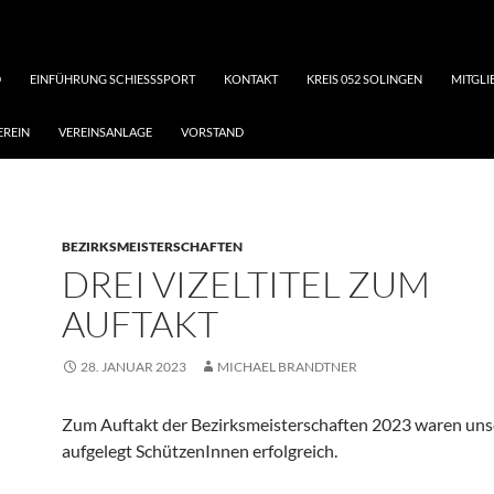
D
EINFÜHRUNG SCHIESSSPORT
KONTAKT
KREIS 052 SOLINGEN
MITGL
EREIN
VEREINSANLAGE
VORSTAND
BEZIRKSMEISTERSCHAFTEN
DREI VIZELTITEL ZUM
AUFTAKT
28. JANUAR 2023
MICHAEL BRANDTNER
Zum Auftakt der Bezirksmeisterschaften 2023 waren uns
aufgelegt SchützenInnen erfolgreich.