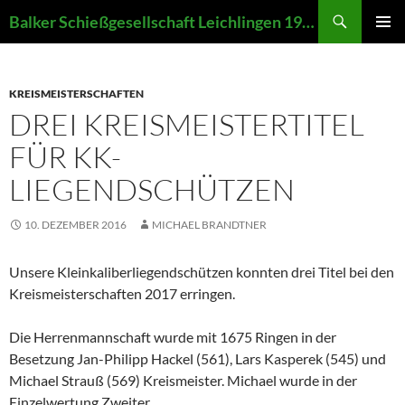
Zum
Suchen
Balker Schießgesellschaft Leichlingen 1907 e.V.
Inhalt
PRIMÄR
springen
MENÜ
KREISMEISTERSCHAFTEN
DREI KREISMEISTERTITEL
FÜR KK-
LIEGENDSCHÜTZEN
10. DEZEMBER 2016
MICHAEL BRANDTNER
Unsere Kleinkaliberliegendschützen konnten drei Titel bei den
Kreismeisterschaften 2017 erringen.
Die Herrenmannschaft wurde mit 1675 Ringen in der
Besetzung Jan-Philipp Hackel (561), Lars Kasperek (545) und
Michael Strauß (569) Kreismeister. Michael wurde in der
Einzelwertung Zweiter.