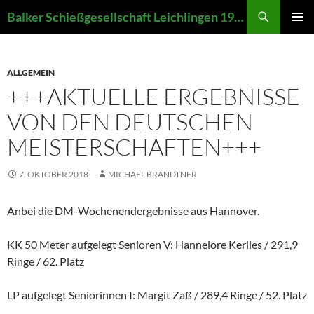
Zum
Suchen
Balker Schießgesellschaft Leichlingen 1907 e.V.
Inhalt
PRIMÄR
springen
MENÜ
ALLGEMEIN
+++AKTUELLE ERGEBNISSE
VON DEN DEUTSCHEN
MEISTERSCHAFTEN+++
7. OKTOBER 2018
MICHAEL BRANDTNER
Anbei die DM-Wochenendergebnisse aus Hannover.
KK 50 Meter aufgelegt Senioren V: Hannelore Kerlies / 291,9
Ringe / 62. Platz
LP aufgelegt Seniorinnen I: Margit Zaß / 289,4 Ringe / 52. Platz