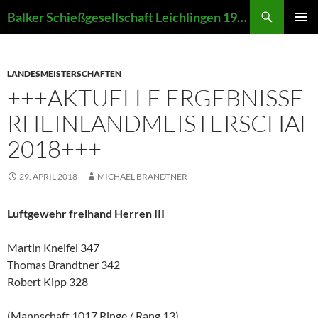
Zum
Suchen
Balker Schießgesellschaft Leichlingen 1907 e.V.
Inhalt
PRIMÄR
springen
MENÜ
LANDESMEISTERSCHAFTEN
+++AKTUELLE ERGEBNISSE
RHEINLANDMEISTERSCHAF
2018+++
29. APRIL 2018
MICHAEL BRANDTNER
Luftgewehr freihand Herren III
Martin Kneifel 347
Thomas Brandtner 342
Robert Kipp 328
(Mannschaft 1017 Ringe / Rang 13)