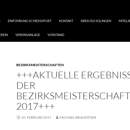
D
EINFÜHRUNG SCHIESSSPORT
KONTAKT
KREIS 052 SOLINGEN
MITGL
EREIN
VEREINSANLAGE
VORSTAND
BEZIRKSMEISTERSCHAFTEN
+++AKTUELLE ERGEBNIS
DER
BEZIRKSMEISTERSCHAF
2017+++
10. FEBRUAR 2017
MICHAEL BRANDTNER