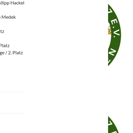
ilipp Hackel
ie Medek
tz
Platz
 / 2. Platz